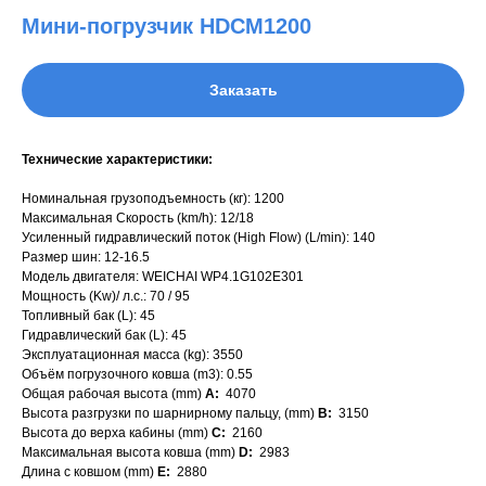
Мини-погрузчик HDCM1200
Заказать
Технические характеристики:
Номинальная грузоподъемность (кг): 1200
Максимальная Скорость (km/h): 12/18
Усиленный гидравлический поток (High Flow) (L/min): 140
Размер шин: 12-16.5
Модель двигателя: WEICHAI WP4.1G102E301
Мощность (Kw)/ л.с.: 70 / 95
Топливный бак (L): 45
Гидравлический бак (L): 45
Эксплуатационная масса (kg): 3550
Объём погрузочного ковша (m3): 0.55
Общая рабочая высота (mm)
A:
4070
Высота разгрузки по шарнирному пальцу, (mm)
B:
3150
Высота до верха кабины (mm)
C:
2160
Максимальная высота ковша (mm)
D:
2983
Длина с ковшом (mm)
E:
2880